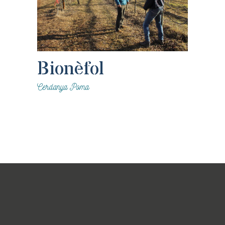
Bionèfol
Cerdanya
Poma