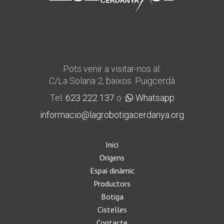
Pots venir a visitar-nos al:
C/La Solana 2, baixos. Puigcerdà
Tel:
623 222 137
o
Whatsapp
informacio@lagrobotigacerdanya.org
Inici
Origens
Espai dinàmic
Productors
Botiga
Cistelles
Contacte