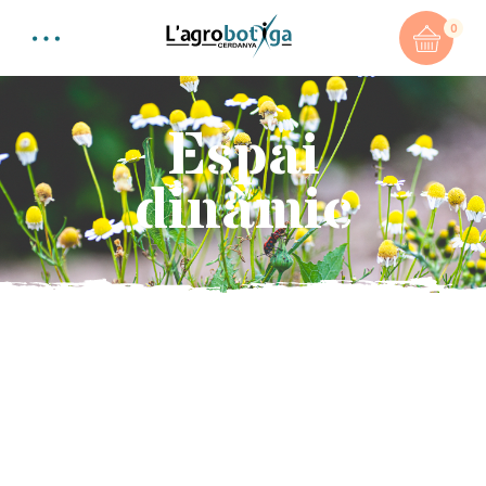
0
Espai
dinàmic