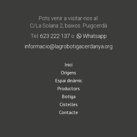
Pots venir a visitar-nos al:
C/La Solana 2, baixos. Puigcerdà
Tel:
623 222 137
o
Whatsapp
informacio@lagrobotigacerdanya.org
Inici
Origens
Espai dinàmic
Productors
Botiga
Cistelles
Contacte