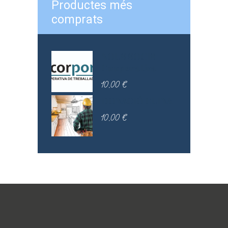
Productes més
comprats
NOUS SOCIS
Cooperativa
10,00
€
DONACIÓ CUINA
10,00
€