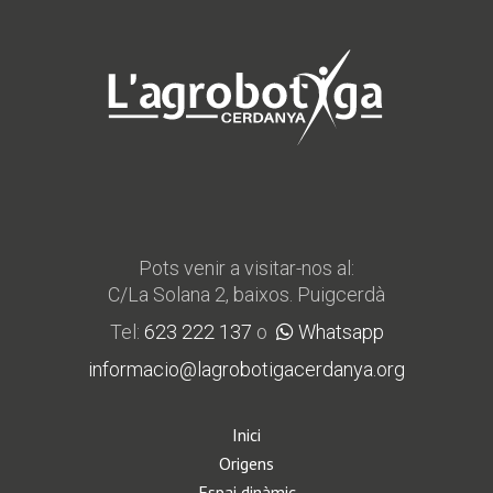
Pots venir a visitar-nos al:
C/La Solana 2, baixos. Puigcerdà
Tel:
623 222 137
o
Whatsapp
informacio@lagrobotigacerdanya.org
Inici
Origens
Espai dinàmic