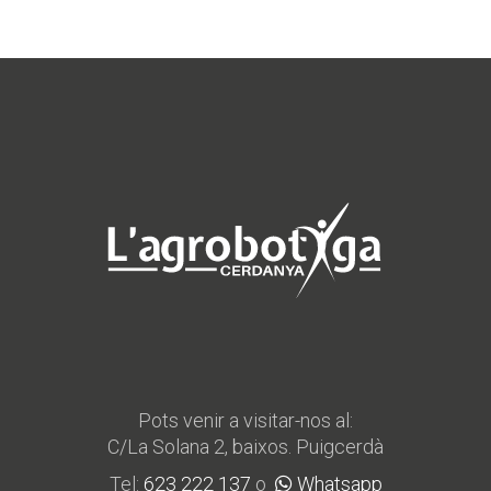
Pots venir a visitar-nos al:
C/La Solana 2, baixos. Puigcerdà
Tel:
623 222 137
o
Whatsapp