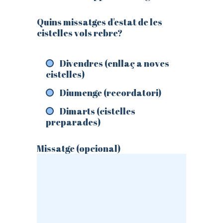
Quins missatges d'estat de les
cistelles vols rebre?
Divendres (enllaç a noves
cistelles)
Diumenge (recordatori)
Dimarts (cistelles
preparades)
Missatge (opcional)