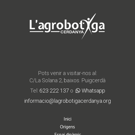
Pots venir a visitar-nos al:
C/La Solana 2, baixos. Puigcerdà
Tel:
623 222 137
o
Whatsapp
informacio@lagrobotigacerdanya.org
Inici
Origens
Espai dinàmic