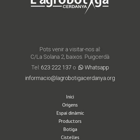
Pots venir a visitar-nos al:
C/La Solana 2, baixos. Puigcerdà
Tel:
623 222 137
o
Whatsapp
informacio@lagrobotigacerdanya.org
Inici
Origens
Espai dinàmic
Productors
Botiga
Cistelles